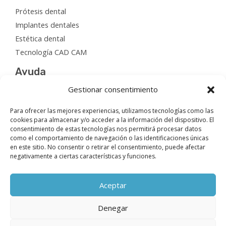
Prótesis dental
Implantes dentales
Estética dental
Tecnología CAD CAM
Ayuda
Gestionar consentimiento
Aviso legal
Política de privacidad
Para ofrecer las mejores experiencias, utilizamos tecnologías como las
cookies para almacenar y/o acceder a la información del dispositivo. El
Política de cookies
consentimiento de estas tecnologías nos permitirá procesar datos
Accesibilidad
como el comportamiento de navegación o las identificaciones únicas
en este sitio. No consentir o retirar el consentimiento, puede afectar
Mapa del sitio
negativamente a ciertas características y funciones.
Aceptar
Denegar
Copyright © 2026 Laboratori Dental Aranguren | Diseñado por D&D
Serveis