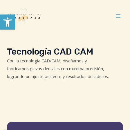
Ir
Mai
al
Abrir barra de herramientas
Men
contenido
Tecnología CAD CAM
Con la tecnología CAD/CAM, diseñamos y
fabricamos piezas dentales con máxima precisión,
logrando un ajuste perfecto y resultados duraderos.